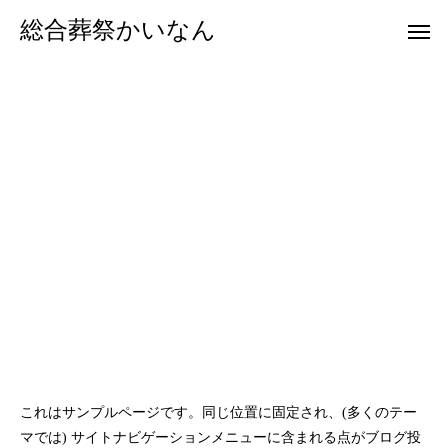
総合葬祭かいなん
Warning
Warning
/home/xs577034/sougousousaikainan.c
/home/xs577034/sougousousaikainan.c
/home/xs57703
/home/xs57703
Warning
/home/xs577034/sougousousaikainan.c
Warning
/hom
これはサンプルページです。同じ位置に固定され、(多くのテー
マでは) サイトナビゲーションメニューに含まれる点がブログ投