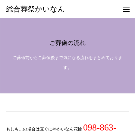
総合葬祭かいなん
ご葬儀の流れ
Warning
Warning
/home/xs577034/sougousousaikainan.c
/home/xs577034/sougousousaikainan.c
ご葬儀前からご葬儀後まで気になる流れをまとめておりま
/home/xs57703
/home/xs57703
Warning
/home/xs577034/sougousousaikainan.c
す。
Warning
/hom
098-863-
もしも…の場合は直ぐに㈲かいなん花輪